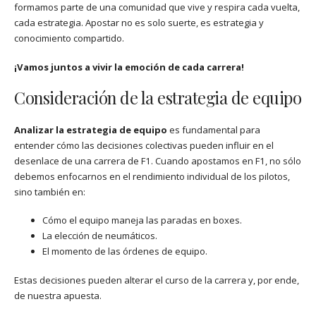
formamos parte de una comunidad que vive y respira cada vuelta,
cada estrategia. Apostar no es solo suerte, es estrategia y
conocimiento compartido.
¡Vamos juntos a vivir la emoción de cada carrera!
Consideración de la estrategia de equipo
Analizar la estrategia de equipo
es fundamental para
entender cómo las decisiones colectivas pueden influir en el
desenlace de una carrera de F1. Cuando apostamos en F1, no sólo
debemos enfocarnos en el rendimiento individual de los pilotos,
sino también en:
Cómo el equipo maneja las paradas en boxes.
La elección de neumáticos.
El momento de las órdenes de equipo.
Estas decisiones pueden alterar el curso de la carrera y, por ende,
de nuestra apuesta.