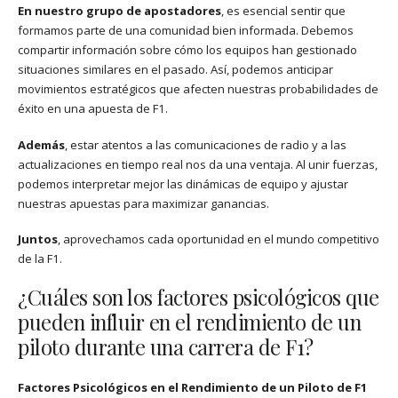
En nuestro grupo de apostadores
, es esencial sentir que
formamos parte de una comunidad bien informada. Debemos
compartir información sobre cómo los equipos han gestionado
situaciones similares en el pasado. Así, podemos anticipar
movimientos estratégicos que afecten nuestras probabilidades de
éxito en una apuesta de F1.
Además
, estar atentos a las comunicaciones de radio y a las
actualizaciones en tiempo real nos da una ventaja. Al unir fuerzas,
podemos interpretar mejor las dinámicas de equipo y ajustar
nuestras apuestas para maximizar ganancias.
Juntos
, aprovechamos cada oportunidad en el mundo competitivo
de la F1.
¿Cuáles son los factores psicológicos que
pueden influir en el rendimiento de un
piloto durante una carrera de F1?
Factores Psicológicos en el Rendimiento de un Piloto de F1